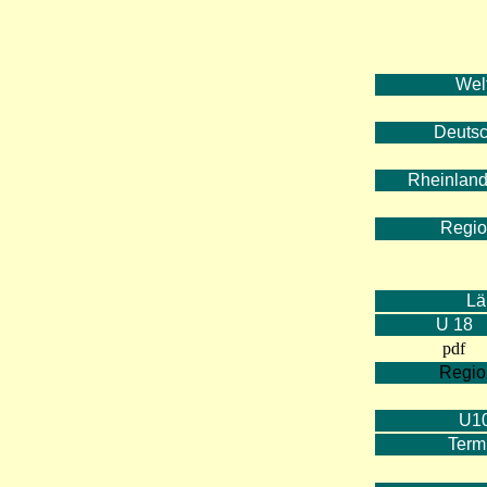
Wel
Deutsc
Rheinland
Regio
Lä
U 18
pdf
Regio
U10
Term